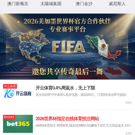
璇︾粏閿欒淇℃伅:
IIS Web Core
:80/SolutionStd_781.html
妯″潡
璇锋眰
鐨 URL
MapRequestHan
閫氱煡
dler
d:\wwwroot\baoyin2024\wwwroot\Solu
鐗╃悊璺
tionStd_781.html
StaticFile
澶勭悊
緞
绋嬪簭
鐧诲綍
鍖垮悕
0x80070002
閿欒
鏂规硶
浠ｇ爜
鐧诲綍
鍖垮悕
鐢ㄦ埛
璇︾粏淇℃伅:
姝ら敊璇〃鏄庢枃浠舵垨鐩綍鍦ㄦ湇鍔″櫒涓婁笉瀛樺湪銆傝鍒涘缓鏂囦欢
鎴栫洰褰曞苟閲嶆柊灏濊瘯璇锋眰銆
鏌ョ湅璇︾粏淇℃伅 »
XML 地图