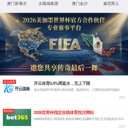
璇︾粏閿欒淇℃伅:
IIS Web Core
:80/SolutionSt_gsgg_0022.html
妯″潡
璇锋眰
鐨 URL
MapRequestHan
閫氱煡
dler
d:\wwwroot\baoyin2024\wwwroot\Solu
鐗╃悊璺
tionSt_gsgg_0022.html
StaticFile
澶勭悊
緞
绋嬪簭
鐧诲綍
鍖垮悕
0x80070002
閿欒
鏂规硶
浠ｇ爜
鐧诲綍
鍖垮悕
鐢ㄦ埛
璇︾粏淇℃伅:
姝ら敊璇〃鏄庢枃浠舵垨鐩綍鍦ㄦ湇鍔″櫒涓婁笉瀛樺湪銆傝鍒涘缓鏂囦欢
鎴栫洰褰曞苟閲嶆柊灏濊瘯璇锋眰銆
鏌ョ湅璇︾粏淇℃伅 »
XML 地图