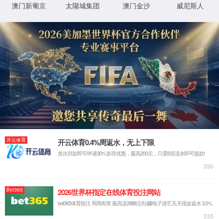
璇︾粏閿欒淇℃伅:
IIS Web Core
:80/SolutionSt_gsgg_0018.html
妯″潡
璇锋眰
鐨 URL
MapRequestHan
閫氱煡
dler
d:\wwwroot\baoyin2024\wwwroot\Solu
鐗╃悊璺
tionSt_gsgg_0018.html
StaticFile
澶勭悊
緞
绋嬪簭
鐧诲綍
鍖垮悕
0x80070002
閿欒
鏂规硶
浠ｇ爜
鐧诲綍
鍖垮悕
鐢ㄦ埛
璇︾粏淇℃伅:
姝ら敊璇〃鏄庢枃浠舵垨鐩綍鍦ㄦ湇鍔″櫒涓婁笉瀛樺湪銆傝鍒涘缓鏂囦欢
鎴栫洰褰曞苟閲嶆柊灏濊瘯璇锋眰銆
鏌ョ湅璇︾粏淇℃伅 »
XML 地图