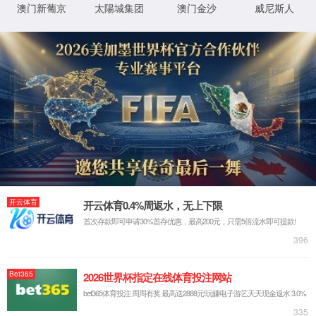
璇︾粏閿欒淇℃伅:
IIS Web Core
:80/NewsStd_206.html
妯″潡
璇锋眰
鐨 URL
MapRequestHan
閫氱煡
dler
d:\wwwroot\baoyin2024\wwwroot\Ne
鐗╃悊璺
wsStd_206.html
StaticFile
澶勭悊
緞
绋嬪簭
鐧诲綍
鍖垮悕
0x80070002
閿欒
鏂规硶
浠ｇ爜
鐧诲綍
鍖垮悕
鐢ㄦ埛
璇︾粏淇℃伅:
姝ら敊璇〃鏄庢枃浠舵垨鐩綍鍦ㄦ湇鍔″櫒涓婁笉瀛樺湪銆傝鍒涘缓鏂囦欢
鎴栫洰褰曞苟閲嶆柊灏濊瘯璇锋眰銆
鏌ョ湅璇︾粏淇℃伅 »
XML 地图